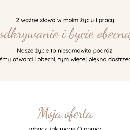
2 ważne słowa w moim życiu i pracy
odkrywanie i bycie obecn
Nasze życie to niesamowita podróż.
eśmy otwarci i obecni, tym więcej piękna dostr
Moja oferta
zobacz, jak mogę Ci pomóc